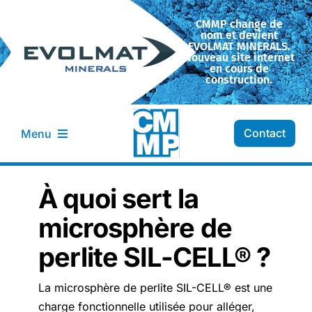
Passer
CMMP change de
au
nom et devient
contenu
EVOLMAT MINERALS.
Nouveau site internet
en cours de
construction.
Contact
Menu
Entreprise CMMP
À quoi sert la
microsphère de
Transformation
perlite SIL-CELL® ?
Nos minéraux
La microsphère de perlite SIL-CELL® est une
charge fonctionnelle utilisée pour alléger,