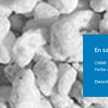
En sa
CMMP 
Perlite
Descri