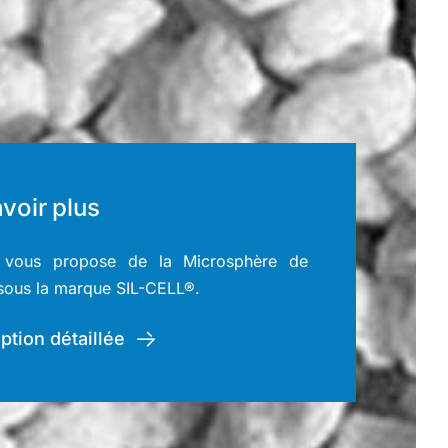
voir plus
vous propose de la Microsphère de
 sous la marque SIL-CELL®.
ption détaillée