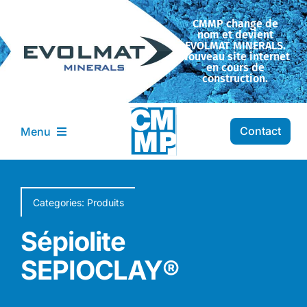
Passer
CMMP change de
au
nom et devient
contenu
EVOLMAT MINERALS.
Nouveau site internet
en cours de
construction.
Contact
Menu
Entreprise CMMP
Categories:
Produits
Transformation
Sépiolite
SEPIOCLAY®
Nos minéraux