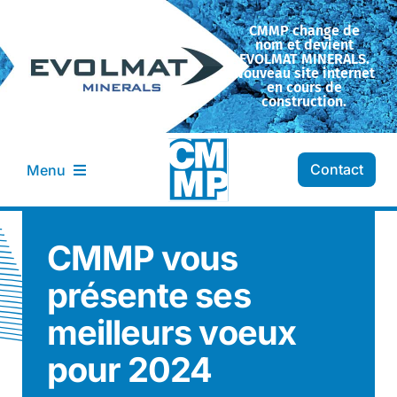
Passer
CMMP change de
au
nom et devient
contenu
EVOLMAT MINERALS.
Nouveau site internet
en cours de
construction.
Contact
Menu
Entreprise CMMP
CMMP vous
présente ses
Transformation
meilleurs voeux
Nos minéraux
pour 2024