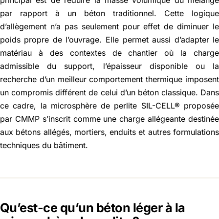
principal est de réduire la masse volumique du mélang
par rapport à un béton traditionnel. Cette logiqu
d’allègement n’a pas seulement pour effet de diminuer l
poids propre de l’ouvrage. Elle permet aussi d’adapter l
matériau à des contextes de chantier où la charg
admissible du support, l’épaisseur disponible ou l
recherche d’un meilleur comportement thermique imposen
un compromis différent de celui d’un béton classique. Dan
ce cadre, la microsphère de perlite SIL-CELL® proposé
par CMMP s’inscrit comme une charge allégeante destiné
aux bétons allégés, mortiers, enduits et autres formulation
techniques du bâtiment.
Qu’est-ce qu’un béton léger à la