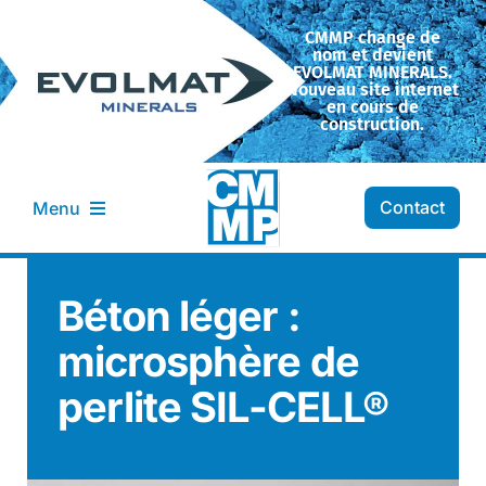
Passer
CMMP change de
au
nom et devient
contenu
EVOLMAT MINERALS.
Nouveau site internet
en cours de
construction.
Contact
Menu
Entreprise CMMP
Béton léger :
microsphère de
Transformation
perlite SIL-CELL®
Nos minéraux