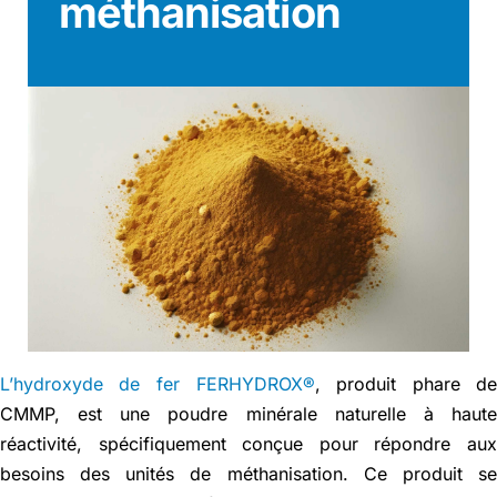
méthanisation
Actualités
Contact
English
L’hydroxyde de fer FERHYDROX®
, produit phare d
CMMP, est une poudre minérale naturelle à haut
réactivité, spécifiquement conçue pour répondre au
besoins des unités de méthanisation. Ce produit s