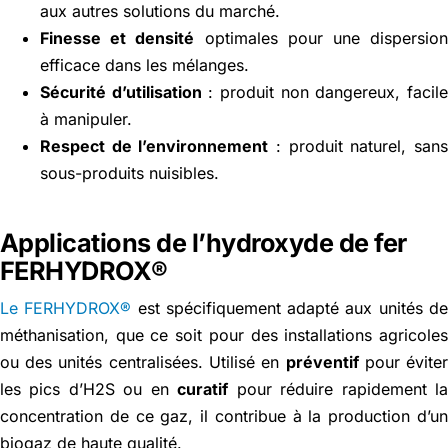
aux autres solutions du marché.
Finesse et densité
optimales pour une dispersio
efficace dans les mélanges.
Sécurité d’utilisation
: produit non dangereux, facil
à manipuler.
Respect de l’environnement
: produit naturel, san
sous-produits nuisibles.
Applications de l’hydroxyde de fer
FERHYDROX®
Le FERHYDROX®
est spécifiquement adapté aux unités d
méthanisation, que ce soit pour des installations agricole
ou des unités centralisées. Utilisé en
préventif
pour évite
les pics d’H2S ou en
curatif
pour réduire rapidement l
concentration de ce gaz, il contribue à la production d’u
biogaz de haute qualité.