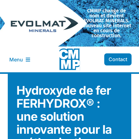
Passer
CMMP change de
au
nom et devient
contenu
EVOLMAT MINERALS.
Nouveau site internet
en cours de
construction.
Contact
Menu
Entreprise CMMP
Hydroxyde de fer
FERHYDROX® :
Transformation
une solution
Nos minéraux
innovante pour la