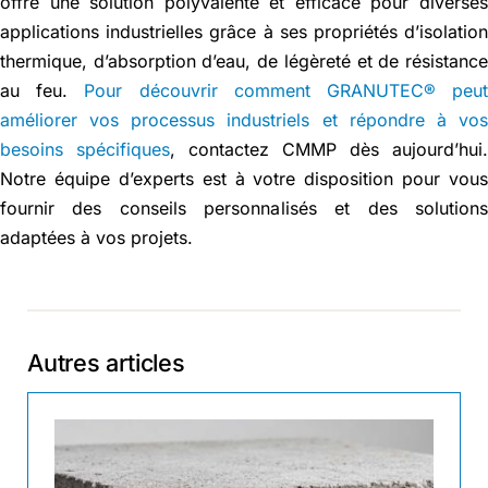
offre une solution polyvalente et efficace pour diverse
applications industrielles grâce à ses propriétés d’isolatio
thermique, d’absorption d’eau, de légèreté et de résistanc
au feu.
Pour découvrir comment GRANUTEC® peu
améliorer vos processus industriels et répondre à vo
besoins spécifiques
, contactez CMMP dès aujourd’hui
Notre équipe d’experts est à votre disposition pour vou
fournir des conseils personnalisés et des solution
adaptées à vos projets.
Autres articles