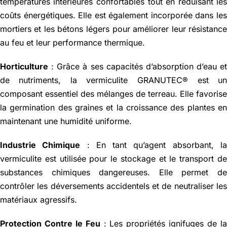
températures intérieures confortables tout en réduisant le
coûts énergétiques. Elle est également incorporée dans le
mortiers et les bétons légers pour améliorer leur résistanc
au feu et leur performance thermique.
Horticulture
: Grâce à ses capacités d’absorption d’eau e
de nutriments, la vermiculite GRANUTEC® est u
composant essentiel des mélanges de terreau. Elle favoris
la germination des graines et la croissance des plantes e
maintenant une humidité uniforme.
Industrie Chimique
: En tant qu’agent absorbant, l
vermiculite est utilisée pour le stockage et le transport d
substances chimiques dangereuses. Elle permet d
contrôler les déversements accidentels et de neutraliser le
matériaux agressifs.
Protection Contre le Feu
: Les propriétés ignifuges de l