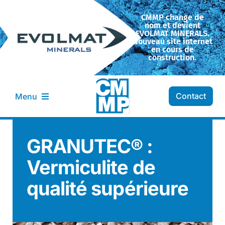
Passer
CMMP change de
au
nom et devient
contenu
EVOLMAT MINERALS.
Nouveau site internet
en cours de
construction.
Contact
Menu
Entreprise CMMP
GRANUTEC® :
Vermiculite de
Transformation
qualité supérieure
Nos minéraux