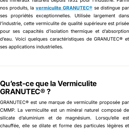
des minéraux naturels depuis 1932 pour l’industrie. Parm
nos produits, la
vermiculite GRANUTEC®
se distingue pa
ses propriétés exceptionnelles. Utilisée largement dan
l’industrie, cette vermiculite de qualité supérieure est prisé
pour ses capacités d’isolation thermique et d’absorptio
d’eau. Voici quelques caractéristiques de GRANUTEC® e
ses applications industrielles.
Qu’est-ce que la Vermiculite
GRANUTEC® ?
GRANUTEC® est une marque de vermiculite proposée pa
CMMP. La vermiculite est un minéral naturel composé d
silicate d’aluminium et de magnésium. Lorsqu’elle es
chauffée, elle se dilate et forme des particules légères e